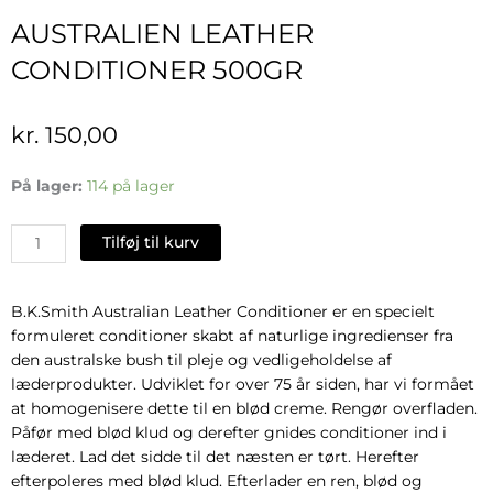
AUSTRALIEN LEATHER
CONDITIONER 500GR
kr.
150,00
Australien
På lager:
114 på lager
Leather
Conditioner
Tilføj til kurv
500gr
antal
B.K.Smith Australian Leather Conditioner er en specielt
formuleret conditioner skabt af naturlige ingredienser fra
den australske bush til pleje og vedligeholdelse af
læderprodukter. Udviklet for over 75 år siden, har vi formået
at homogenisere dette til en blød creme. Rengør overfladen.
Påfør med blød klud og derefter gnides conditioner ind i
læderet. Lad det sidde til det næsten er tørt. Herefter
efterpoleres med blød klud. Efterlader en ren, blød og