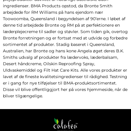
ingredienser.
BMA Products opstod, da Bronte Smith
arbejdede for RM Williams på hans ejendom nær
Toowoomba, Queensland i begyndelsen af 90’erne.
I løbet af
denne tid arbejdede Bronte og RM på at perfektionere en
læderplejecreme til sadler og støvler.
Som tiden gik, overtog
Bronte forretningen og er fortsat med at udvide og forbedre
sortimentet af produkter.
Stadig baseret i Queensland,
Australien, har Bronte og hans kone Angela øget deres B.K.
Smiths udvalg af produkter fra lædervoks, læderbalsam,
Desert håndcreme, Oilskin Reproofing Spray,
Uldvaskemiddel og Filt Hat Care Kits.
Alle vores produkter er
lavet af de fineste kvalitetsingredienser til rådighed.
Testning
er i gang for nye tilføjelser til BMA-produktsortimentet.
Disse vil blive offentliggjort her på vores hjemmeside, når de
bliver tilgængelige.